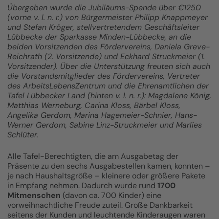
Übergeben wurde die Jubiläums-Spende über €1250
(vorne v. l. n. r.) von Bürgermeister Philipp Knappmeyer
und Stefan Kröger, stellvertretendem Geschäftsleiter
Lübbecke der Sparkasse Minden-Lübbecke, an die
beiden Vorsitzenden des Fördervereins, Daniela Greve-
Reichrath (2. Vorsitzende) und Eckhard Struckmeier (1.
Vorsitzender). Über die Unterstützung freuten sich auch
die Vorstandsmitglieder des Fördervereins, Vertreter
des ArbeitsLebensZentrum und die Ehrenamtlichen der
Tafel Lübbecker Land (hinten v. l. n. r.): Magdalene König,
Matthias Werneburg, Carina Kloss, Bärbel Kloss,
Angelika Gerdom, Marina Hagemeier-Schnier, Hans-
Werner Gerdom, Sabine Linz-Struckmeier und Marlies
Schlüter.
Alle Tafel-Berechtigten, die am Ausgabetag der
Präsente zu den sechs Ausgabestellen kamen, konnten –
je nach Haushaltsgröße – kleinere oder größere Pakete
in Empfang nehmen. Dadurch wurde rund
1700
Mitmenschen
(davon ca. 700 Kinder) eine
vorweihnachtliche Freude zuteil. Große Dankbarkeit
seitens der Kunden und leuchtende Kinderaugen waren