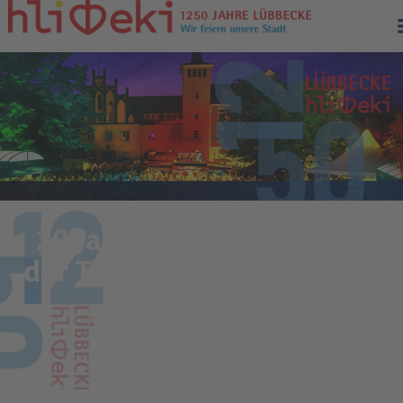
20 Jahre Weihnachtskiste
der Tafel Lübbecker Land –
DANKE!