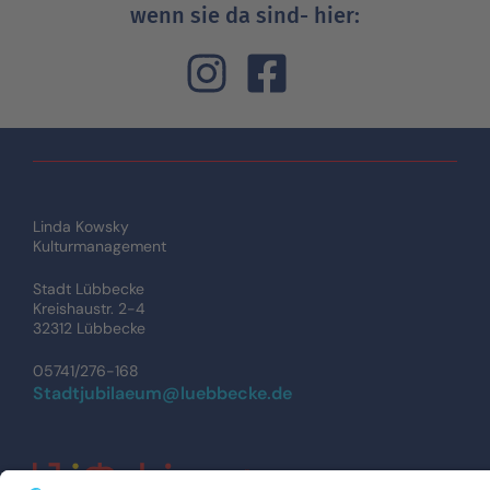
wenn sie da sind- hier:
Linda Kowsky
Kulturmanagement
Stadt Lübbecke
Kreishaustr. 2-4
32312 Lübbecke
05741/276-168
Stadtjubilaeum@luebbecke.de