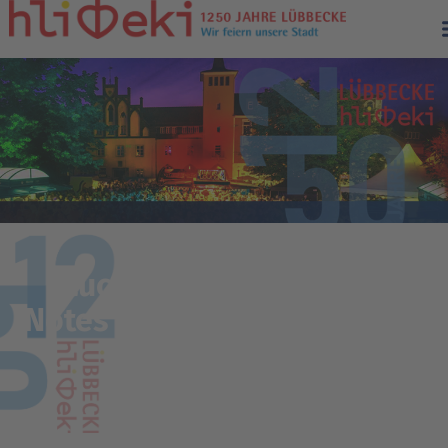
Luca Sestak – „Lighter
Notes“ – Jazzclub Lübbecke