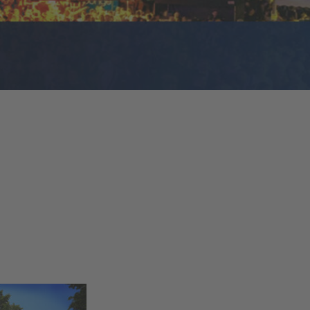
e Lübbecke – D
eater-Spektak