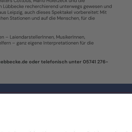
eaters Cottbus, Mario Holetzeck und die
n in Lübbecke recherchierend unterwegs gewesen und
 Leipzig, auch dieses Spektakel vorbereitet: Mit
schen Stationen und auf die Menschen, für die
n – LaiendarstellerInnen, MusikerInnen,
fern – ganz eigene Interpretationen für die
uebbecke.de oder telefonisch unter 05741 276-
Linda Kowsky
Kulturmanagement