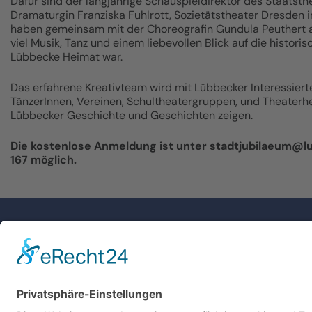
Dafür sind der langjährige Schauspieldirektor des Staatsth
Dramaturgin Franziska Fuhlrott, Sozietätstheater Dresde
haben gemeinsam mit der Choreografin Gundula Peuthert aus
viel Musik, Tanz und einem liebevollen Blick auf die histori
Lübbecke Heimat war.
Das erfahrene Kreativteam wird mit Lübbecker Interessierte
TänzerInnen, Vereinen, Schultheatergruppen, und Theaterhel
Lübbecker Geschichte und Geschichten zeigen.
Die kostenlose Anmeldung ist unter stadtjubilaeum@l
167 möglich.