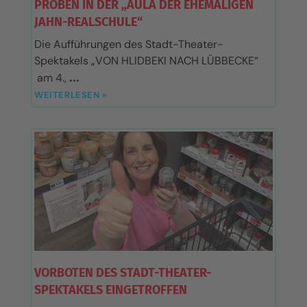
PROBEN IN DER „AULA DER EHEMALIGEN
JAHN-REALSCHULE“
Die Aufführungen des Stadt-Theater-
Spektakels „VON HLIDBEKI NACH LÜBBECKE“
am 4.,
WEITERLESEN »
VORBOTEN DES STADT-THEATER-
SPEKTAKELS EINGETROFFEN